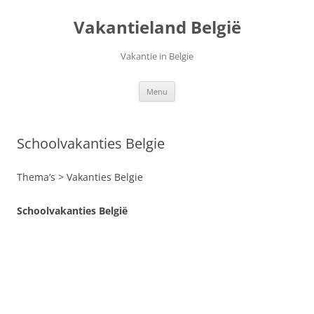
Ga
naar
Vakantieland België
de
inhoud
Vakantie in Belgie
Menu
Schoolvakanties Belgie
Thema’s > Vakanties Belgie
Schoolvakanties
België