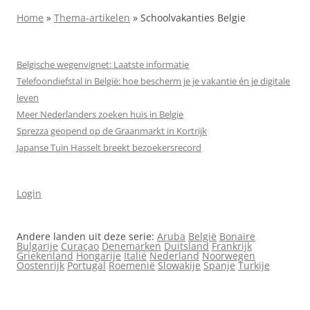
Home
»
Thema-artikelen
»
Schoolvakanties Belgie
Belgische wegenvignet: Laatste informatie
Telefoondiefstal in België: hoe bescherm je je vakantie én je digitale
leven
Meer Nederlanders zoeken huis in Belgie
Sprezza geopend op de Graanmarkt in Kortrijk
Japanse Tuin Hasselt breekt bezoekersrecord
Login
Andere landen uit deze serie:
Aruba
België
Bonaire
Bulgarije
Curaçao
Denemarken
Duitsland
Frankrijk
Griekenland
Hongarije
Italië
Nederland
Noorwegen
Oostenrijk
Portugal
Roemenië
Slowakije
Spanje
Turkije