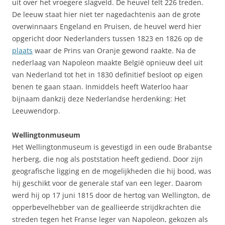
uit over het vroegere slagveld. De heuvel telt 226 treden.
De leeuw staat hier niet ter nagedachtenis aan de grote
overwinnaars Engeland en Pruisen, de heuvel werd hier
opgericht door Nederlanders tussen 1823 en 1826 op de
plaats
waar de Prins van Oranje gewond raakte. Na de
nederlaag van Napoleon maakte België opnieuw deel uit
van Nederland tot het in 1830 definitief besloot op eigen
benen te gaan staan. Inmiddels heeft Waterloo haar
bijnaam dankzij deze Nederlandse herdenking: Het
Leeuwendorp.
Wellingtonmuseum
Het Wellingtonmuseum is gevestigd in een oude Brabantse
herberg, die nog als poststation heeft gediend. Door zijn
geografische ligging en de mogelijkheden die hij bood, was
hij geschikt voor de generale staf van een leger. Daarom
werd hij op 17 juni 1815 door de hertog van Wellington, de
opperbevelhebber van de geallieerde strijdkrachten die
streden tegen het Franse leger van Napoleon, gekozen als