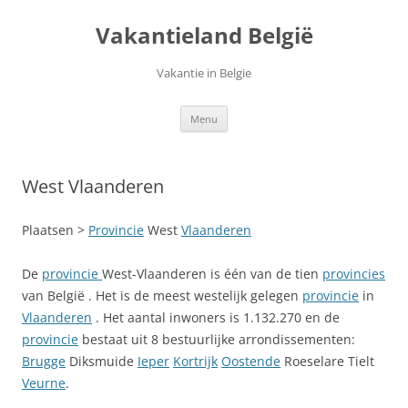
Ga
naar
Vakantieland België
de
inhoud
Vakantie in Belgie
Menu
West Vlaanderen
Plaatsen >
Provincie
West
Vlaanderen
De
provincie
West-Vlaanderen is één van de tien
provincies
van België . Het is de meest westelijk gelegen
provincie
in
Vlaanderen
. Het aantal inwoners is 1.132.270 en de
provincie
bestaat uit 8 bestuurlijke arrondissementen:
Brugge
Diksmuide
Ieper
Kortrijk
Oostende
Roeselare Tielt
Veurne
.