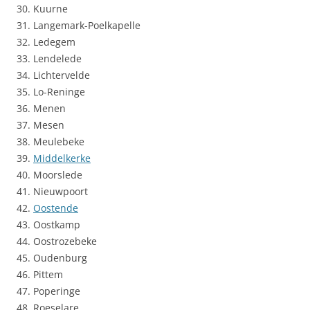
30. Kuurne
31. Langemark-Poelkapelle
32. Ledegem
33. Lendelede
34. Lichtervelde
35. Lo-Reninge
36. Menen
37. Mesen
38. Meulebeke
39.
Middelkerke
40. Moorslede
41. Nieuwpoort
42.
Oostende
43. Oostkamp
44. Oostrozebeke
45. Oudenburg
46. Pittem
47. Poperinge
48. Roeselare