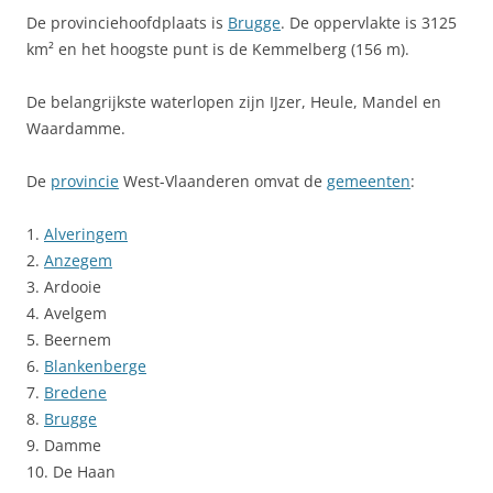
De provinciehoofdplaats is
Brugge
. De oppervlakte is 3125
km² en het hoogste punt is de Kemmelberg (156 m).
De belangrijkste waterlopen zijn IJzer, Heule, Mandel en
Waardamme.
De
provincie
West-Vlaanderen omvat de
gemeenten
:
1.
Alveringem
2.
Anzegem
3. Ardooie
4. Avelgem
5. Beernem
6.
Blankenberge
7.
Bredene
8.
Brugge
9. Damme
10. De Haan