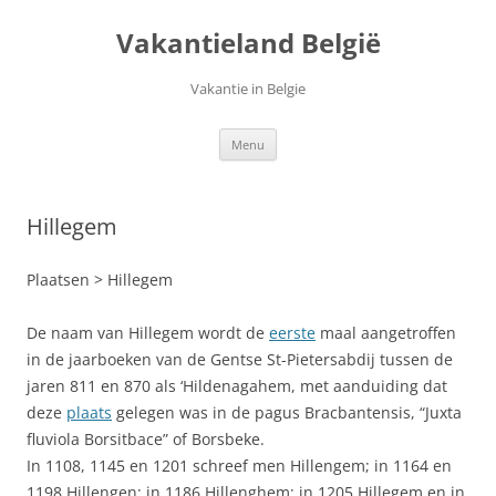
Ga
naar
Vakantieland België
de
inhoud
Vakantie in Belgie
Menu
Hillegem
Plaatsen > Hillegem
De naam van Hillegem wordt de
eerste
maal aangetroffen
in de jaarboeken van de Gentse St-Pietersabdij tussen de
jaren 811 en 870 als ‘Hildenagahem, met aanduiding dat
deze
plaats
gelegen was in de pagus Bracbantensis, “Juxta
fluviola Borsitbace” of Borsbeke.
In 1108, 1145 en 1201 schreef men Hillengem; in 1164 en
1198 Hillengen; in 1186 Hillenghem; in 1205 Hillegem en in