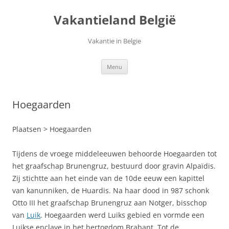
Ga
naar
Vakantieland België
de
inhoud
Vakantie in Belgie
Menu
Hoegaarden
Plaatsen > Hoegaarden
Tijdens de vroege middeleeuwen behoorde Hoegaarden tot
het graafschap Brunengruz, bestuurd door gravin Alpaïdis.
Zij stichtte aan het einde van de 10de eeuw een kapittel
van kanunniken, de Huardis. Na haar dood in 987 schonk
Otto III het graafschap Brunengruz aan Notger, bisschop
van
Luik
. Hoegaarden werd Luiks gebied en vormde een
Luikse enclave in het hertogdom Brabant. Tot de