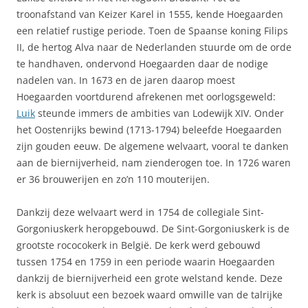
troonafstand van Keizer Karel in 1555, kende Hoegaarden
een relatief rustige periode. Toen de Spaanse koning Filips
II, de hertog Alva naar de Nederlanden stuurde om de orde
te handhaven, ondervond Hoegaarden daar de nodige
nadelen van. In 1673 en de jaren daarop moest
Hoegaarden voortdurend afrekenen met oorlogsgeweld:
Luik
steunde immers de ambities van Lodewijk XIV. Onder
het Oostenrijks bewind (1713-1794) beleefde Hoegaarden
zijn gouden eeuw. De algemene welvaart, vooral te danken
aan de biernijverheid, nam zienderogen toe. In 1726 waren
er 36 brouwerijen en zo’n 110 mouterijen.
Dankzij deze welvaart werd in 1754 de collegiale Sint-
Gorgoniuskerk heropgebouwd. De Sint-Gorgoniuskerk is de
grootste rococokerk in België. De kerk werd gebouwd
tussen 1754 en 1759 in een periode waarin Hoegaarden
dankzij de biernijverheid een grote welstand kende. Deze
kerk is absoluut een bezoek waard omwille van de talrijke