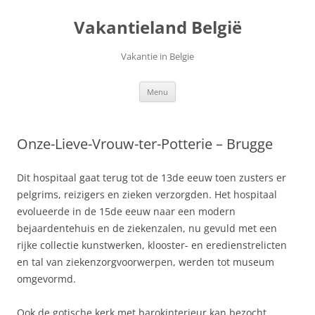
Ga
naar
Vakantieland België
de
inhoud
Vakantie in Belgie
Menu
Onze-Lieve-Vrouw-ter-Potterie – Brugge
Dit hospitaal gaat terug tot de 13de eeuw toen zusters er
pelgrims, reizigers en zieken verzorgden. Het hospitaal
evolueerde in de 15de eeuw naar een modern
bejaardentehuis en de ziekenzalen, nu gevuld met een
rijke collectie kunstwerken, klooster- en eredienstrelicten
en tal van ziekenzorgvoorwerpen, werden tot museum
omgevormd.
Ook de gotische kerk met barokinterieur kan bezocht