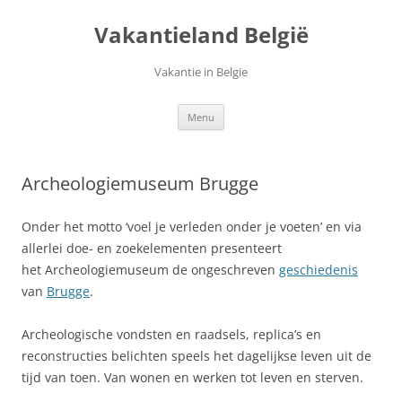
Ga
naar
Vakantieland België
de
inhoud
Vakantie in Belgie
Menu
Archeologiemuseum Brugge
Onder het motto ‘voel je verleden onder je voeten’ en via
allerlei doe- en zoekelementen presenteert
het Archeologiemuseum de ongeschreven
geschiedenis
van
Brugge
.
Archeologische vondsten en raadsels, replica’s en
reconstructies belichten speels het dagelijkse leven uit de
tijd van toen. Van wonen en werken tot leven en sterven.