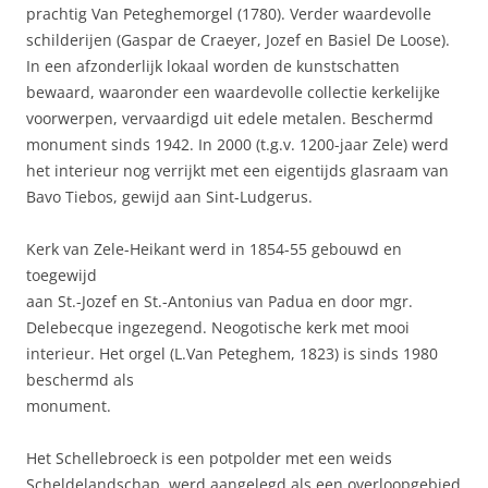
prachtig Van Peteghemorgel (1780). Verder waardevolle
schilderijen (Gaspar de Craeyer, Jozef en Basiel De Loose).
In een afzonderlijk lokaal worden de kunstschatten
bewaard, waaronder een waardevolle collectie kerkelijke
voorwerpen, vervaardigd uit edele metalen. Beschermd
monument sinds 1942. In 2000 (t.g.v. 1200-jaar Zele) werd
het interieur nog verrijkt met een eigentijds glasraam van
Bavo Tiebos, gewijd aan Sint-Ludgerus.
Kerk van Zele-Heikant werd in 1854-55 gebouwd en
toegewijd
aan St.-Jozef en St.-Antonius van Padua en door mgr.
Delebecque ingezegend. Neogotische kerk met mooi
interieur. Het orgel (L.Van Peteghem, 1823) is sinds 1980
beschermd als
monument.
Het Schellebroeck is een potpolder met een weids
Scheldelandschap, werd aangelegd als een overloopgebied