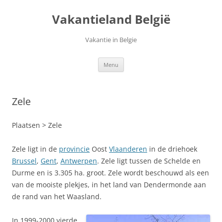
Ga
naar
Vakantieland België
de
inhoud
Vakantie in Belgie
Menu
Zele
Plaatsen > Zele
Zele ligt in de
provincie
Oost
Vlaanderen
in de driehoek
Brussel
,
Gent
,
Antwerpen
. Zele ligt tussen de Schelde en
Durme en is 3.305 ha. groot. Zele wordt beschouwd als een
van de mooiste plekjes, in het land van Dendermonde aan
de rand van het Waasland.
In 1999-2000 vierde