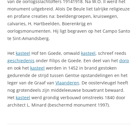
van de oorlogsslachtoffers 19141918. Na W.O. II werd het
monument uitgebreid. Aloïs De Beule liet talrijke religieuze
en profane creaties na: beeldengroepen, kruiswegen,
calvaries, H. Hartbeelden, Boerenkrijg en
oorlogsmonumenten. Hij ligt begraven op het Campo Santo
te Sint-Amandsberg.
Het
kasteel
Hof ten Goede, omwald
kasteel
, schreef reeds
geschiedenis
onder Filips de Goede. Een deel van het
dorp
en ook het
kasteel
werden in 1452 in brand gestoken
gedurende de strijd tussen Gentse opstandelingen en het
leger van de Graaf van
Vlaanderen
. De oostervleugel heeft
nog grotendeels zijn middeleeuwse bouwtrant bewaard.
Het
kasteel
werd grondig verbouwd omstreeks 1840 door
architect L. Minard (beschermd monument 1997).