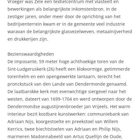
Vroeger was Zele een textielcentrum met vlasteelt en
bewerkingen als belangrijkste inkomstenbron. In de
zestiger jaren, onder meer door de oprichting van het
bedrijventerrein kwam er in de gemeente veel industrie
waravan de belangrijkste glasvezelweven, metaalnijverheid
en drukkerijen zijn.
Bezienswaardigheden
De imposante, 59 meter hoge achthoekige toren van de
Sint-Ludgeruskerk (26) heeft een klokvormige, getimmerde
torenhelm en een opengewerkte lantaarn, terecht het
pronckstuck van den Lande van Dendermonde genaamd.
De laatbarokke kerk met evenwichtige siergevel naar het
westen, dateert van 1699-1704 en werd ontworpen door de
Dendermondse augustijnenbroeder Jan Vrijeels. Het warm
interieur bezit kostbare kunstwerken: communiebank van
Adriaan Nijs, koorgestoelte en preekstoel van Willem
Kerricx, twee biechtstoelen van Adriaan en Philip Nijs,
marmeren Madonnabeeld van Artus Quellijn de Oude,