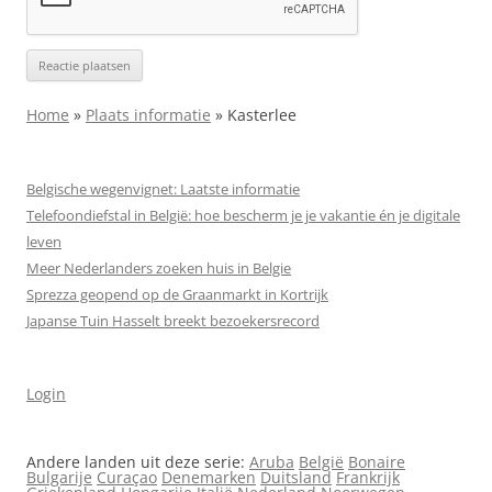
Home
»
Plaats informatie
»
Kasterlee
Belgische wegenvignet: Laatste informatie
Telefoondiefstal in België: hoe bescherm je je vakantie én je digitale
leven
Meer Nederlanders zoeken huis in Belgie
Sprezza geopend op de Graanmarkt in Kortrijk
Japanse Tuin Hasselt breekt bezoekersrecord
Login
Andere landen uit deze serie:
Aruba
België
Bonaire
Bulgarije
Curaçao
Denemarken
Duitsland
Frankrijk