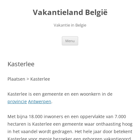
Ga
naar
Vakantieland België
de
inhoud
Vakantie in Belgie
Menu
Kasterlee
Plaatsen > Kasterlee
Kasterlee is een gemeente en een woonkern in de
provincie
Antwerpen
.
Met bijna 18.000 inwoners en een oppervlakte van 7.000
hectaren is Kasterlee een gemeente waar onthaasting hoog
in het vaandel wordt gedragen. Het hele jaar door betekent
Kasterlee voor menig bezoeker een geborgen vakantieoord