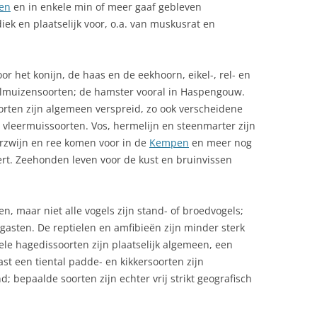
en
en in enkele min of meer gaaf gebleven
UROPESE UNIE
k en plaatselijk voor, o.a. van muskusrat en
EESTDAGEN BELGIE
O
or het konijn, de haas en de eekhoorn, eikel-, rel- en
ILMINDUSTRIE
elmuizensoorten; de hamster vooral in Haspengouw.
oorten zijn algemeen verspreid, zo ook verscheidene
LORA EN FAUNA
vleermuissoorten. Vos, hermelijn en steenmarter zijn
OLKLORE
rzwijn en ree komen voor in de
Kempen
en meer nog
ert. Zeehonden leven voor de kust en bruinvissen
OOIEN IN BELGIE
EBRUIK VAN DRONES IN BELGIË:
n, maar niet alle vogels zijn stand- of broedvogels;
AT TOERISTEN MOETEN WETEN
lgasten. De reptielen en amfibieën zijn minder sterk
ELDZAKEN
e hagedissoorten zijn plaatselijk algemeen, een
st een tiental padde- en kikkersoorten zijn
EOGRAFIE
 bepaalde soorten zijn echter vrij strikt geografisch
ESCHIEDENIS