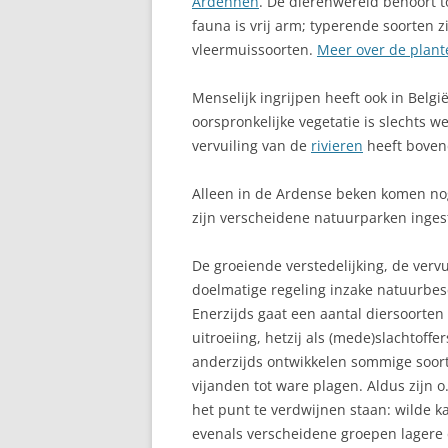
Ardennen
. De dierenwereld behoort to
B
fauna is vrij arm; typerende soorten z
ALVERINGEM
B
vleermuissoorten.
Meer over de plante
ANTWERPEN (PROVINCIE)
B
Menselijk ingrijpen heeft ook in Belg
ANTWERPEN STAD
oorspronkelijke vegetatie is slechts w
C
vervuiling van de
rivieren
heeft bovend
ANZEGEM
C
Alleen in de Ardense beken komen nog 
ARDENNEN
D
zijn verscheidene natuurparken inges
ARENDONK
D
De groeiende verstedelijking, de vervu
AUBECHIES
doelmatige regeling inzake natuurbes
D
Enerzijds gaat een aantal diersoorten 
R
AVERBODE
uitroeiing, hetzij als (mede)slachtoff
E
anderzijds ontwikkelen sommige soort
BAARLE-HERTOG
vijanden tot ware plagen. Aldus zijn o
E
BALEN
het punt te verdwijnen staan: wilde kat
evenals verscheidene groepen lagere
E
BEERSE