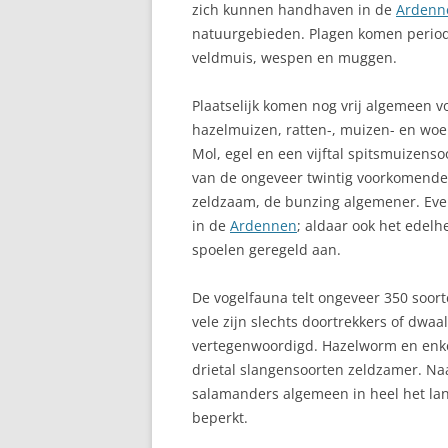
zich kunnen handhaven in de
Ardenn
E
natuurgebieden. Plagen komen periodie
BERCHEM
veldmuis, wespen en muggen.
F
BERENDRECHT-ZANDVLIET-LILL
Plaatselijk komen nog vrij algemeen vo
F
BERLAAR
hazelmuizen, ratten-, muizen- en wo
Mol, egel en een vijftal spitsmuizens
F
BINCHE
van de ongeveer twintig voorkomende 
F
zeldzaam, de bunzing algemener. Eve
BLANKENBERGE
in de
Ardennen
; aldaar ook het edelh
F
BONHEIDEN
spoelen geregeld aan.
G
BORGERHOUT
De vogelfauna telt ongeveer 350 soorte
W
vele zijn slechts doortrekkers of dwaa
BORGLOON
G
vertegenwoordigd. Hazelworm en enkel
drietal slangensoorten zeldzamer. Naa
BORNEM
G
salamanders algemeen in heel het land;
BRABANT (VLAAMS)
beperkt.
G