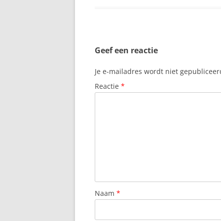
DEULIN
K
DEURNE
K
DILSEN-STOKKEM
W
Geef een reactie
DINANT
K
Je e-mailadres wordt niet gepubliceer
DOCHAMPS
Reactie
*
K
DOORNIK
K
DUFFEL
K
DURBUY
L
EKEREN
L
ELST
M
Naam
*
ESSEN
M