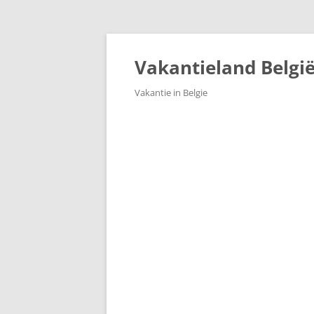
Ga
naar
de
Vakantieland Belgi
inhoud
Vakantie in Belgie