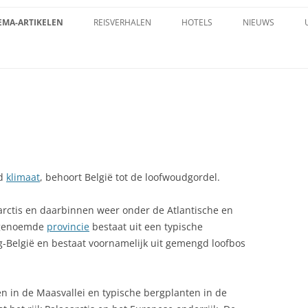
EMA-ARTIKELEN
REISVERHALEN
HOTELS
NIEUWS
LGEMENE INFORMATIE
ARDBEVINGEN IN BELGIË: EEN
ISTORISCH EN SEISMOLOGISCH
ANTIELAND
VERZICHT
BDIJEN EN KASTELEN
IDS EN HİV-INFECTIES IN BELGIE
gd
klimaat
, behoort België tot de loofwoudgordel.
RCHITECTUUR
olarctis en daarbinnen weer onder de Atlantische en
tgenoemde
TTRACTIEPARKEN BELGIE
provincie
bestaat uit een typische
KLARING
België en bestaat voornamelijk uit gemengd loofbos
ED & BREAKFAST
.
RKLARING
EROEMDE BELGEN
n in de Maasvallei en typische bergplanten in de