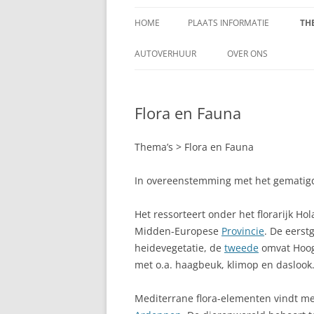
HOME
PLAATS INFORMATIE
TH
DEELSTATEN
A
AUTOVERHUUR
OVER ONS
FEDERALE STAAT BELGIE
A
AANSPRAKELIJKHEID
H
Flora en Fauna
GEMEENTEN
ADVERTEREN OP VAK
O
BELGIE
PROVINCIES
A
Thema’s > Flora en Fauna
COPYRIGHT
AALST
A
In overeenstemming met het gemati
SCHRIJF MEE!
AALTER
A
Het ressorteert onder het florarijk H
SITEMAP
AARLEN
Midden-Europese
Provincie
. De eers
A
VERASEC COOKIEVER
heidevegetatie, de
tweede
omvat Hoog-
AARSCHOT
B
met o.a. haagbeuk, klimop en daslook
VERASEC PRIVACYVE
AARTSELAAR
B
Mediterrane flora-elementen vindt me
ZOEKEN
ADINKERKE