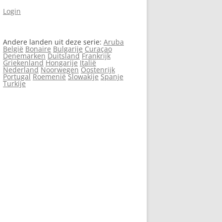
Login
Andere landen uit deze serie:
Aruba
België
Bonaire
Bulgarije
Curaçao
Denemarken
Duitsland
Frankrijk
Griekenland
Hongarije
Italië
Nederland
Noorwegen
Oostenrijk
Portugal
Roemenië
Slowakije
Spanje
Turkije