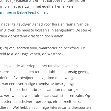
t het rijk Palaearctis en het Europese onderrijk. De
EVOLKING
ijn o.a. het everzwijn, het edelhert en enkele
IER UIT BELGIE
ngroei in Belgie leest u hier.
OOTTOCHTEN
ië nadelige gevolgen gehad voor flora en fauna. Van de
einig over; de meeste bossen zijn aangeplant. De sterke
AMPINGS IN BELGIE
ien de visstand drastisch doen dalen.
ARNAVAL IN BELGIE
vrij veel soorten voor, waaronder de beekforel. Er
IAMANTEN UIT ANTWERPEN
teld (o.a. de Hoge Venen, de Westhoek).
IERENTUINEN
iling van de waterlopen, het uitblijven van een
cherming e.a. leiden tot een dubbel ongunstig gevolg.
OUANE BELGIË: REGELS VOOR
definitief verdwijnen, hetzij door moedwillige
EIZIGERS
ers van een overmatige chemische bestrijding;
CONOMIE
en zich door het ontbreken van hun natuurlijke
.a. verdwenen: wolf, tuimelaar, raaf, steur en zalm. Op
MIGREREN NAAR BELGIE
, otter, aalscholver, roerdomp, elrits, zeelt, enz.,
 dieren. Wel hebben sommige interessante diersoorten
TEN IN BELGIE