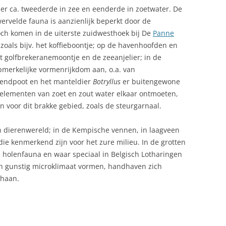
 er ca. tweederde in zee en eenderde in zoetwater. De
ESCHIEDENIS VAN BELGIË –
rvelde fauna is aanzienlijk beperkt door de
REHISTORIE
ch komen in de uiterste zuidwesthoek bij De
Panne
ESCHIEDENIS: DE PERIODE VAN
 zoals bijv. het koffieboontje; op de havenhoofden en
787 TOT 1790
t golfbrekeranemoontje en de zeeanjelier; in de
merkelijke vormenrijkdom aan, o.a. van
EZONDHEIDSZORG
zendpoot en het manteldier
Botryllus
er buitengewone
ADORNESDOMEIN –
lementen van zoet en zout water elkaar ontmoeten,
ODSDIENST
JERUZALEMKAPEL IN BRUGGE
n voor dit brakke gebied, zoals de steurgarnaal.
ANDICAP, REIZEN MET EEN
ARCHEOLOGIEMUSEUM BRUGGE
 dierenwereld; in de Kempische vennen, in laagveen
OND MEE OP VAKANTIE
ARENTSHUIS BRUGGE
ie kenmerkend zijn voor het zure milieu. In de grotten
e holenfauna en waar speciaal in Belgisch Lotharingen
UIS KOPEN IN BELGIE
BASILIEK VAN HET HEILIG BLOED –
en gunstig microklimaat vormen, handhaven zich
BRUGGE
UISARTSEN IN BELGIE
khaan.
BEGIJNHOF – BRUGGE
EANNEKE PIS: HET ONDEUGENDE
COON DAT TRADITIE EN
BELFORT – BRUGGE
ELIJKHEID VERBINDT IN BRUSSEL