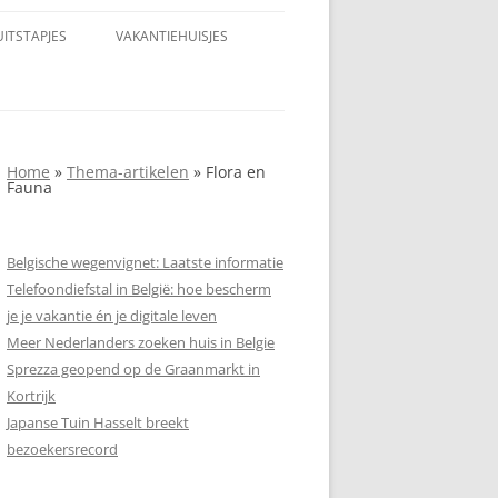
UITSTAPJES
VAKANTIEHUISJES
Home
»
Thema-artikelen
»
Flora en
Fauna
Belgische wegenvignet: Laatste informatie
Telefoondiefstal in België: hoe bescherm
je je vakantie én je digitale leven
Meer Nederlanders zoeken huis in Belgie
Sprezza geopend op de Graanmarkt in
Kortrijk
Japanse Tuin Hasselt breekt
bezoekersrecord