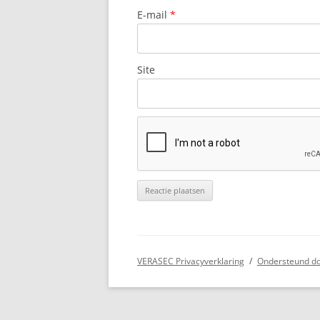
Z
ESTINÉ
E-mail
*
M
EVERBEEK
M
FERNELMONT
Site
M
FORGE À LA PLEZ
M
GEEL
M
GENK
N
GENT
M
GILBERT GASCARD
N
GRIMBERGEN
N
VERASEC Privacyverklaring
Ondersteund d
GROBBENDONK
N
HASSELT
N
C